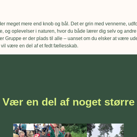
der meget mere end knob og bål. Det er grin med vennerne, udfo
e, og oplevelser i naturen, hvor du både lærer dig selv og andre
 Gruppe er der plads til alle – uanset om du elsker at være ude
e vil være en del af et fedt fællesskab.
Vær en del af noget større