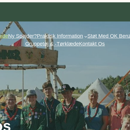
side
Ny Spejder?
Praktisk Information
Støt Med OK Benz
Gruppetøj & -tørklæde
Kontakt Os
os