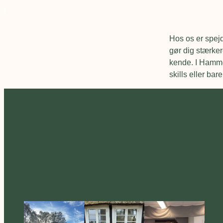
l
Hos os er spej
gør dig stærker
kende. I Hammer
skills eller bar