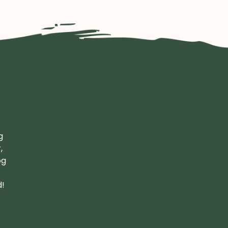
g
,
og
d!