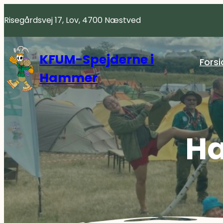
Spring
Risegårdsvej 17, Lov, 4700 Næstved
til
indhold
KFUM-Spejderne i
Forsi
Hammer
Ha