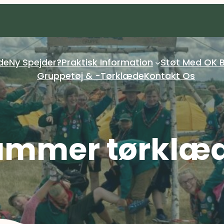
de
Ny Spejder?
Praktisk Information
Støt Med OK B
Gruppetøj & -tørklæde
Kontakt Os
mmer tørklæ