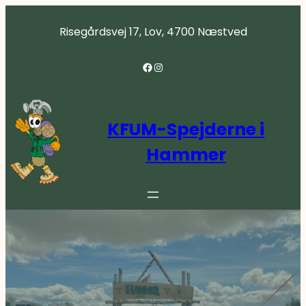
Spring
til
Risegårdsvej 17, Lov, 4700 Næstved
indhold
Facebook
Instagram
KFUM-Spejderne i
Hammer